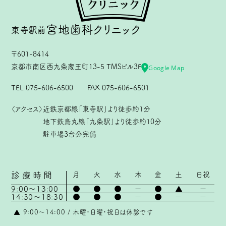
宮地歯科
クリニック
東寺駅前
〒601-8414
京都市南区西九条蔵王町13-5 TMSビル3F
Google Map
TEL 075-606-6500 FAX 075-606-6501
〈アクセス〉
近鉄京都線「東寺駅」より徒歩約1分
地下鉄烏丸線「九条駅」より徒歩約10分
駐車場3台分完備
診療
時間
月
火
水
木
金
土
日祝
9:00〜13:00
●
●
●
ー
●
▲
ー
14:30〜18:30
●
●
●
ー
●
ー
ー
▲ 9:00〜14:00 / 木曜・日曜・祝日は休診です