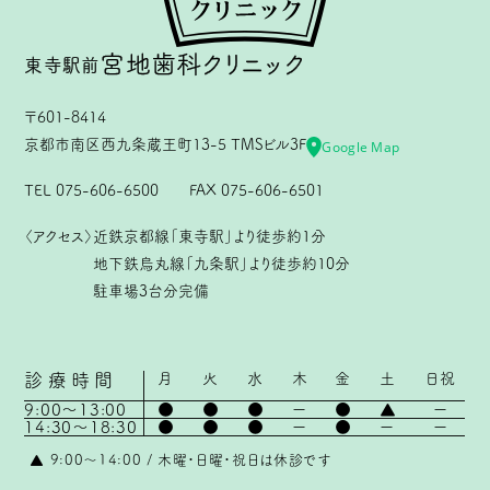
宮地歯科
クリニック
東寺駅前
〒601-8414
京都市南区西九条蔵王町13-5 TMSビル3F
Google Map
TEL 075-606-6500 FAX 075-606-6501
〈アクセス〉
近鉄京都線「東寺駅」より徒歩約1分
地下鉄烏丸線「九条駅」より徒歩約10分
駐車場3台分完備
診療
時間
月
火
水
木
金
土
日祝
9:00〜13:00
●
●
●
ー
●
▲
ー
14:30〜18:30
●
●
●
ー
●
ー
ー
▲ 9:00〜14:00 / 木曜・日曜・祝日は休診です